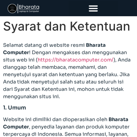
Syarat dan Ketentuan
Selamat datang di website resmi
Bharata
Computer
! Dengan mengakses dan menggunakan
situs web ini (
https://bharatacomputer.com/
), Anda
dianggap telah membaca, memahami, dan
menyetujui syarat dan ketentuan yang berlaku. Jika
Anda tidak menyetujui salah satu atau seluruh isi
dari Syarat dan Ketentuan ini, mohon untuk tidak
menggunakan situs ini.
1. Umum
Website ini dimiliki dan dioperasikan oleh
Bharata
Computer
, penyedia layanan dan produk komputer
terpercaya di Indonesia. Semua informasi, layanan,