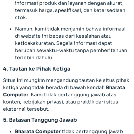
informasi produk dan layanan dengan akurat,
termasuk harga, spesifikasi, dan ketersediaan
stok.
Namun, kami tidak menjamin bahwa informasi
di website ini bebas dari kesalahan atau
ketidakakuratan. Segala informasi dapat
berubah sewaktu-waktu tanpa pemberitahuan
terlebih dahulu.
4. Tautan ke Pihak Ketiga
Situs ini mungkin mengandung tautan ke situs pihak
ketiga yang tidak berada di bawah kendali
Bharata
Computer
. Kami tidak bertanggung jawab atas
konten, kebijakan privasi, atau praktik dari situs
eksternal tersebut.
5. Batasan Tanggung Jawab
Bharata Computer
tidak bertanggung jawab